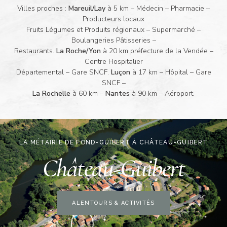
Villes proches :
Mareuil/Lay
à 5 km – Médecin – Pharmacie –
Producteurs locaux
Fruits Légumes et Produits régionaux – Supermarché –
Boulangeries Pâtisseries –
Restaurants.
La Roche/Yon
à 20 km préfecture de la Vendée –
Centre Hospitalier
Départemental – Gare SNCF.
Luçon
à 17 km – Hôpital – Gare
SNCF –
La Rochelle
à 60 km –
Nantes
à 90 km – Aéroport.
LA MÉTAIRIE DE FOND-GUIBERT À CHÂTEAU-GUIBERT
Château-Guibert
ALENTOURS & ACTIVITÉS