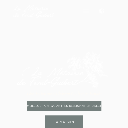
Gîte de charme à Château-Guibert en Vendée
MEILLEUR TARIF GARANTI EN RÉSERVANT EN DIRECT
LA MAISON